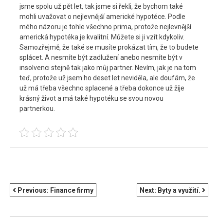
jsme spolu už pět let, tak jsme si řekli, že bychom také
mohli uvažovat o nejlevnější americké hypotéce. Podle
mého názoru je tohle všechno prima, protože nejlevnější
americká hypotéka je kvalitní. Můžete si ji vzít kdykoliv.
Samozřejmě, že také se musíte prokázat tím, že to budete
splácet. A nesmíte být zadlužení anebo nesmíte být v
insolvenci stejně tak jako můj partner. Nevím, jak je na tom
teď, protože už jsem ho deset let neviděla, ale doufám, že
už má třeba všechno splacené a třeba dokonce už žije
krásný život a má také hypotéku se svou novou
partnerkou.
NAVIGACE
Previous:
Finance firmy
Next:
Byty a využití.
PRO