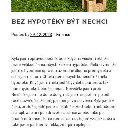
BEZ HYPOTÉKY BÝT NECHCI
Posted by
29. 12. 2023
Finance
Byla jsem opravdu hodně ráda, když mi všichni řekli, že
mám velikou šanci, abych získala hypotéku. Řeknu vám, že
jsem o hypotéce opravdu už hodně dlouho přemýšlela a
snila jsem o tom. Chtěla jsem, abych konečně už měla
hypotéku. Když jsem měla ještě bývalého partnera, tak
nám hypotéku bohužel nedali. Nevěděla jsem proč.
Nevěděla jsem to do té doby, než jsem se potom po půl
roce dozvěděla, že můj partner je v insolvenci. Byla jsem v
šoku, protože ještě jsme si říkali, že před sebou nebudeme
nic tajit, a to ani po zdravotní stránce anebo také po
finanční stránce. Tohle jsem si samozřejmě vzala k srdci a
také jsem partnerovi řekla, že trpím epilepsií.