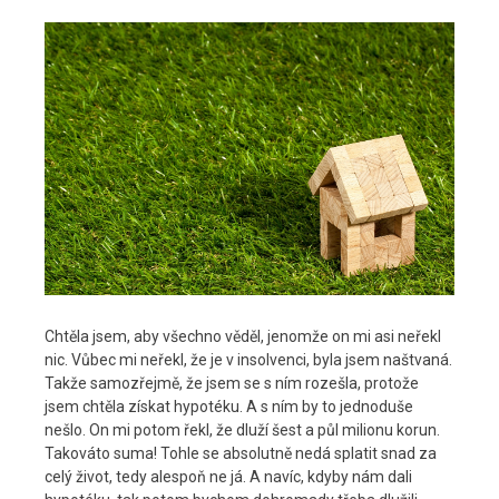
Chtěla jsem, aby všechno věděl, jenomže on mi asi neřekl
nic. Vůbec mi neřekl, že je v insolvenci, byla jsem naštvaná.
Takže samozřejmě, že jsem se s ním rozešla, protože
jsem chtěla získat hypotéku. A s ním by to jednoduše
nešlo. On mi potom řekl, že dluží šest a půl milionu korun.
Takováto suma! Tohle se absolutně nedá splatit snad za
celý život, tedy alespoň ne já. A navíc, kdyby nám dali