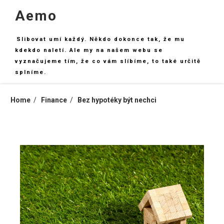
Skip
Aemo
to
content
Slibovat umí každý. Někdo dokonce tak, že mu
kdekdo naletí. Ale my na našem webu se
vyznačujeme tím, že co vám slíbíme, to také určitě
splníme.
Home
Finance
Bez hypotéky být nechci