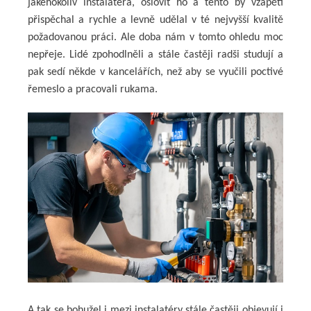
jakéhokoliv instalatéra, oslovit ho a tento by vzápětí
přispěchal a rychle a levně udělal v té nejvyšší kvalitě
požadovanou práci. Ale doba nám v tomto ohledu moc
nepřeje. Lidé zpohodlněli a stále častěji radši studují a
pak sedí někde v kancelářích, než aby se vyučili poctivé
řemeslo a pracovali rukama.
A tak se bohužel i mezi instalatéry stále častěji objevují i