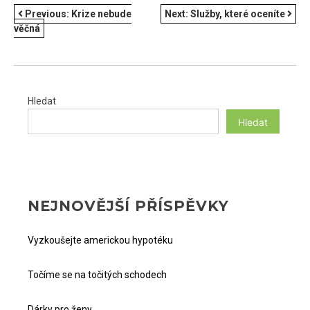
NAVIGACE
Previous:
Krize nebude
Next:
Služby, které oceníte
věčná
PRO
PŘÍSPĚVEK
Hledat
Hledat
NEJNOVĚJŠÍ PŘÍSPĚVKY
Vyzkoušejte americkou hypotéku
Točíme se na točitých schodech
Dárky pro ženy