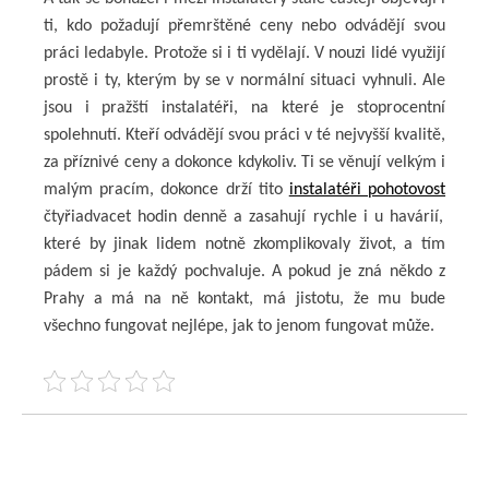
ti, kdo požadují přemrštěné ceny nebo odvádějí svou
práci ledabyle. Protože si i ti vydělají. V nouzi lidé využijí
prostě i ty, kterým by se v normální situaci vyhnuli. Ale
jsou i pražští instalatéři, na které je stoprocentní
spolehnutí. Kteří odvádějí svou práci v té nejvyšší kvalitě,
za příznivé ceny a dokonce kdykoliv. Ti se věnují velkým i
malým pracím, dokonce drží tito
instalatéři pohotovost
čtyřiadvacet hodin denně a zasahují rychle i u havárií,
které by jinak lidem notně zkomplikovaly život, a tím
pádem si je každý pochvaluje. A pokud je zná někdo z
Prahy a má na ně kontakt, má jistotu, že mu bude
všechno fungovat nejlépe, jak to jenom fungovat může.