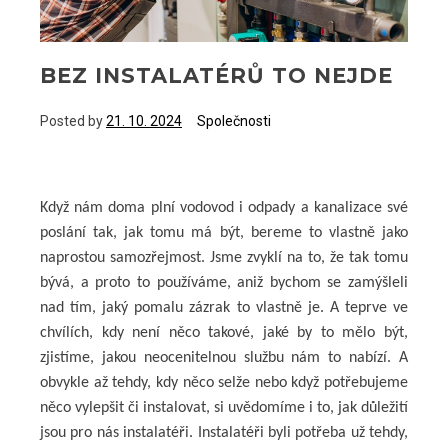
BEZ INSTALATÉRŮ TO NEJDE
Posted by
21. 10. 2024
Společnosti
Když nám doma plní vodovod i odpady a kanalizace své
poslání tak, jak tomu má být, bereme to vlastně jako
naprostou samozřejmost. Jsme zvyklí na to, že tak tomu
bývá, a proto to používáme, aniž bychom se zamýšleli
nad tím, jaký pomalu zázrak to vlastně je. A teprve ve
chvílích, kdy není něco takové, jaké by to mělo být,
zjistíme, jakou neocenitelnou službu nám to nabízí. A
obvykle až tehdy, kdy něco selže nebo když potřebujeme
něco vylepšit či instalovat, si uvědomíme i to, jak důležití
jsou pro nás instalatéři. Instalatéři byli potřeba už tehdy,