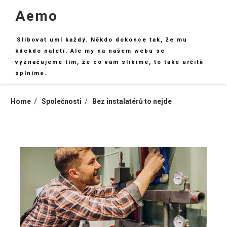
Skip
Aemo
to
content
Slibovat umí každý. Někdo dokonce tak, že mu
kdekdo naletí. Ale my na našem webu se
vyznačujeme tím, že co vám slíbíme, to také určitě
splníme.
Home
Společnosti
Bez instalatérů to nejde