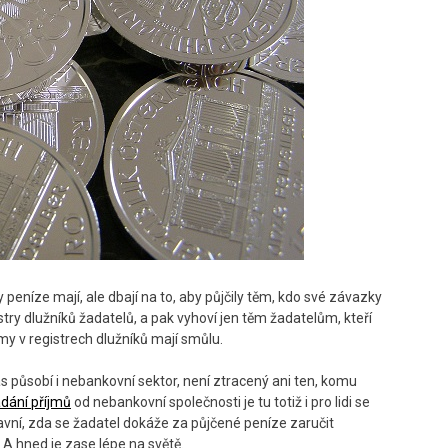
 peníze mají, ale dbají na to, aby půjčily těm, kdo své závazky
istry dlužníků žadatelů, a pak vyhoví jen těm žadatelům, kteří
my v registrech dlužníků mají smůlu.
působí i nebankovní sektor, není ztracený ani ten, komu
dání příjmů
od nebankovní společnosti je tu totiž i pro lidi se
lavní, zda se žadatel dokáže za půjčené peníze zaručit
 A hned je zase lépe na světě.