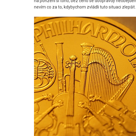
na pořízení si toho, bez čeho se doopravdy neobejdem
nevím co za to, kdybychom zvládli tuto situaci zlepšit.