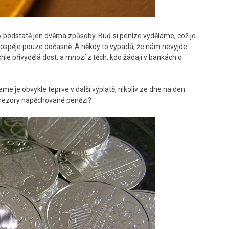
 podstatě jen dvěma způsoby. Buď si peníze vyděláme, což je
 prospěje pouze dočasně. A někdy to vypadá, že nám nevyjde
ychle přivydělá dost, a mnozí z těch, kdo žádají v bankách o
me je obvykle teprve v další výplatě, nikoliv ze dne na den.
 trezory napěchované penězi?