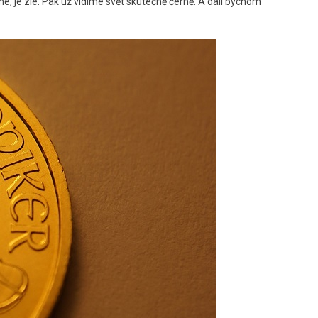
e, je zle. Pak už vidíme svět skutečně černě. A dali bychom