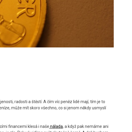
enosti, radosti a štěstí. A čím víc peněz lidé mají, tím je to
peníze, může mít skoro všechno, co si jenom někdy usmyslí
ími financemi klesá i naše
nálada
, a když pak nemáme ani