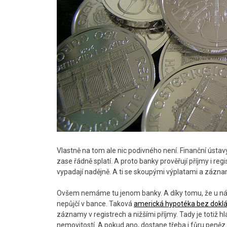
Vlastně na tom ale nic podivného není. Finanční ústavy
zase řádně splatí. A proto banky prověřují příjmy i reg
vypadají nadějně. A ti se skoupými výplatami a zázna
Ovšem nemáme tu jenom banky. A díky tomu, že u nás 
nepůjčí v bance. Taková
americká hypotéka bez doklá
záznamy v registrech a nižšími příjmy. Tady je totiž h
nemovitostí. A pokud ano, dostane třeba i fůru peněz.