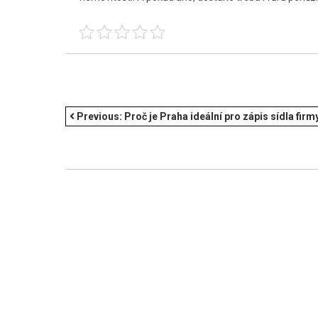
NAVIGACE
Previous:
Proč je Praha ideální pro zápis sídla firm
PRO
PŘÍSPĚVEK