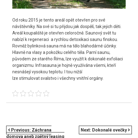
Od roku 2015 je tento areál opět otevřen pro své
návštěvníky. Na své si tu přijdou jak dospělí, tak jejich děti.
Areál koupaliště je otevřen celoročně. Saunový svět tu
nabízí k regeneraci a rychlou detoxikaci saunu finskou.
Rovněž bylinková sauna má na tělo blahodárné účinky.
Hlavně na vlasy a pokožku celého těla. Parní saunu,
původem ze starého Říma, lze využít k dokonalé exfoliaci
organizmu. Infrasauna je hojně využívána všemi, kteří
nesnášejí vysokou teplotu. I tou nižší
lze stimulovat svalstvo i všechny vnitřní orgány.
NAVIGACE
Previous:
Záchrana
Next:
Dokonalé ovečky
domova aneb zpětný leasing