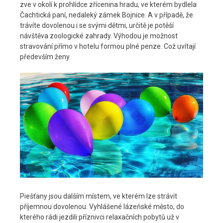
zve v okolí k prohlídce zřícenina hradu, ve kterém bydlela
Čachtická paní, nedaleký zámek Bojnice. A v případě, že
trávíte dovolenou i se svými dětmi, určitě je potěší
návštěva zoologické zahrady. Výhodou je možnost
stravování přímo v hotelu formou plné penze. Což uvítají
především ženy.
Piešťany jsou dalším místem, ve kterém lze strávit
příjemnou dovolenou. Vyhlášené lázeňské město, do
kterého rádi jezdili příznivci relaxačních pobytů už v