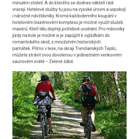
minulém století. A do kterého se dodnes někteří rádi
vracejí. Hotelové služby tu jsou na vysoké úrovni a uspokojí
i náročné návštěvníky. Kromě každodenního koupání v
hotelovém bazénovém komplexu je možné využit služeb
masérů. Kteří tělu dopřejí potřebné uvolnění. Pro milovníky
jízdy na kole je možné si je zapůjčit k vyjížďkám do
romantického okolí, s množstvím historických
památek. Přímo v lese, na okraji Trenčianských Teplic,
můžete strávit svou dovolenou v jedinečném venkovním
saunovém světě – Zelené žábě.