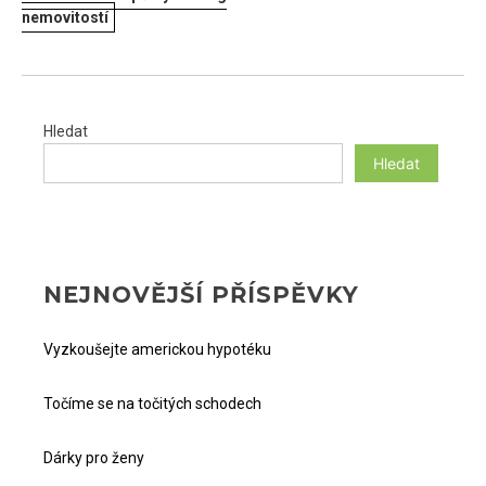
PRO
nemovitostí
PŘÍSPĚVEK
Hledat
Hledat
NEJNOVĚJŠÍ PŘÍSPĚVKY
Vyzkoušejte americkou hypotéku
Točíme se na točitých schodech
Dárky pro ženy