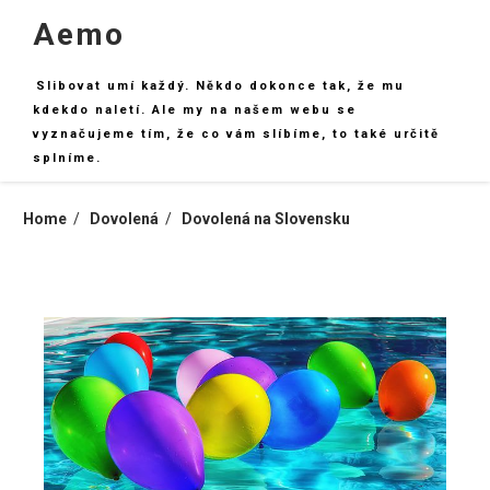
Skip
Aemo
to
content
Slibovat umí každý. Někdo dokonce tak, že mu
kdekdo naletí. Ale my na našem webu se
vyznačujeme tím, že co vám slíbíme, to také určitě
splníme.
Home
Dovolená
Dovolená na Slovensku