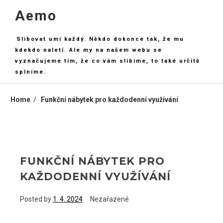
Skip
Aemo
to
content
Slibovat umí každý. Někdo dokonce tak, že mu
kdekdo naletí. Ale my na našem webu se
vyznačujeme tím, že co vám slíbíme, to také určitě
splníme.
Home
Funkční nábytek pro každodenní využívání
FUNKČNÍ NÁBYTEK PRO
KAŽDODENNÍ VYUŽÍVÁNÍ
Posted by
1. 4. 2024
Nezařazené