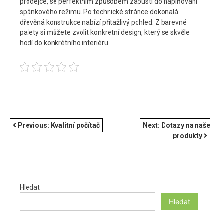
prodejce, se perfektním způsobem zapustí do naplňování
spánkového režimu. Po technické stránce dokonalá
dřevěná konstrukce nabízí přitažlivý pohled. Z barevné
palety si můžete zvolit konkrétní design, který se skvěle
hodí do konkrétního interiéru.
NAVIGACE
Previous:
Kvalitní počítač
Next:
Dotazy na naše
produkty
PRO
PŘÍSPĚVEK
Hledat
Hledat