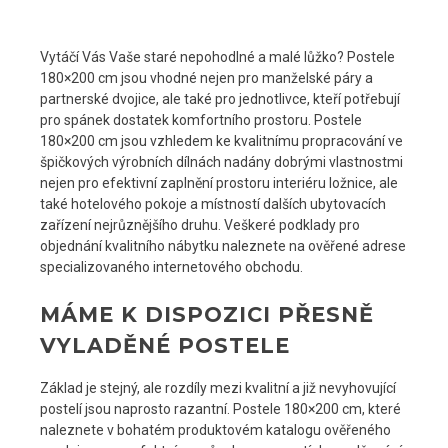
Vytáčí Vás Vaše staré nepohodlné a malé lůžko? Postele
180×200 cm jsou vhodné nejen pro manželské páry a
partnerské dvojice, ale také pro jednotlivce, kteří potřebují
pro spánek dostatek komfortního prostoru.
Postele
180×200 cm
jsou vzhledem ke kvalitnímu propracování ve
špičkových výrobních dílnách nadány dobrými vlastnostmi
nejen pro efektivní zaplnění prostoru interiéru ložnice, ale
také hotelového pokoje a místností dalších ubytovacích
zařízení nejrůznějšího druhu. Veškeré podklady pro
objednání kvalitního nábytku naleznete na ověřené adrese
specializovaného internetového obchodu.
MÁME K DISPOZICI PŘESNĚ
VYLADĚNÉ POSTELE
Základ je stejný, ale rozdíly mezi kvalitní a již nevyhovující
postelí jsou naprosto razantní. Postele 180×200 cm, které
naleznete v bohatém produktovém katalogu ověřeného