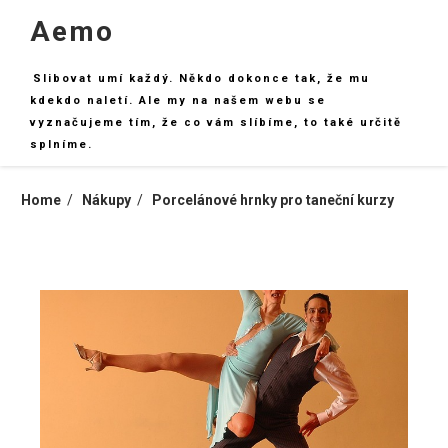
Skip
Aemo
to
content
Slibovat umí každý. Někdo dokonce tak, že mu
kdekdo naletí. Ale my na našem webu se
vyznačujeme tím, že co vám slíbíme, to také určitě
splníme.
Home
Nákupy
Porcelánové hrnky pro taneční kurzy