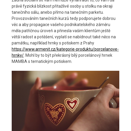
právě fyzická blízkost přitažlivé osoby u stolku na okraji
tanečního sálu, anebo přímo na tanečním parketu.
Provozováním tanečních kurzů tedy podporujete dobrou
věc a aby propagace vašeho podnikatelského záměru
měla patřičnou úroveň a přinesla vašim klientům ještě
větší radost a potěšení, vyplatí se nabídnout také něco na
památku, například hrnky s potiskem z Prahy
https://www.armenit.cz/kategorie-produktu/porcelanove-
hrnky/
. Mohl by to být překrásný bílý porcelánový hrnek
MAMBA s tematickým potiskem.