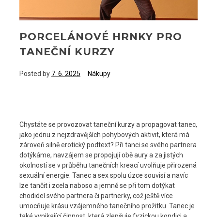
PORCELÁNOVÉ HRNKY PRO
TANEČNÍ KURZY
Posted by
7. 6. 2025
Nákupy
Chystáte se provozovat taneční kurzy a propagovat tanec,
jako jednu z nejzdravějších pohybových aktivit, která má
zároveň silně erotický podtext? Při tanci se svého partnera
dotýkáme, navzájem se propojují obě aury a za jistých
okolností se v průběhu tanečních kreací uvolňuje přirozená
sexuální energie. Tanec a sex spolu úzce souvisí a navíc
lze tančit i zcela naboso a jemně se při tom dotýkat
chodidel svého partnera či partnerky, což ještě více
umocňuje krásu vzájemného tanečního prožitku.
Tanec je
také vynikající činnost, která zlepšuje fyzickou kondici a