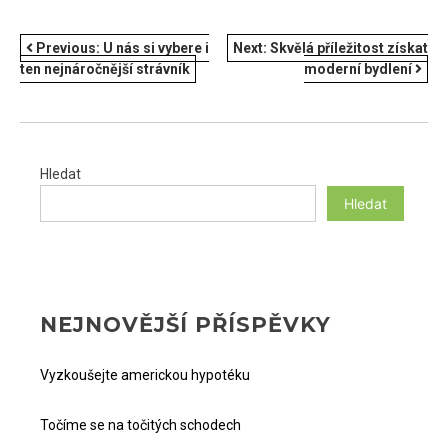
NAVIGACE
Previous:
U nás si vybere i
Next:
Skvělá příležitost získat
ten nejnáročnější strávník
moderní bydlení
PRO
PŘÍSPĚVEK
Hledat
Hledat
NEJNOVĚJŠÍ PŘÍSPĚVKY
Vyzkoušejte americkou hypotéku
Točíme se na točitých schodech