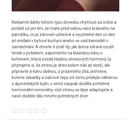
Reklamní dárky tohoto typu dovedou chytnout za srdce a
potěšit už jen tím, že máte před sebou něco krásného na
památku, co je zároveň užitečné a využitelné den co den
při snídani v bytové kuchyni anebo ve vaší kanceláři v
zaměstnání.
A chcete-li znát tip, jak doma zdravě využít
hrnek s potiskem, zapomeňte na klasickou kávu s
kofeinem, která zvedá hladinu stresových hormonů (a
přiznejme si, že stresu je dnes kolem nás až dost), ale
připravte si kávu obilnou, z praženého žita, ječmene,
kořene čekanky a cukrové řepy a k tomu přidejte některou
z ájurvédských bylin, s nimiž naopak docílíte potřebné
hormonální rovnováhy, vůči stresu se lépe adaptujete a
navíc dodáte tělu mnoho potřebných živin.