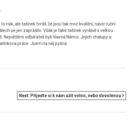
O
 risk, ale tatínek tvrdil, že jsou tak moc kvalitní, navíc ruční
lech se jen zaprášilo. Však je také tatínek vyráběl s velkou
Největšími odběrateli byli hlavně Němci. Jejich chalupy a
 tatínkova práce. Jsem na něj pyšná.
Next:
Přijeďte si k nám užít volno, nebo dovolenou