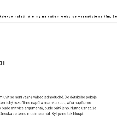
kdekdo naletí. Ale my na našem webu se vyznačujeme tím, že 
JI
domluvit se není vážně vůbec jednoduché. Do dětského pokoje
si ten lichý rozdělíme napůl a mamka zase, ať si napíšeme
o bude mít více argumentů, bude pátý jeho. Nutno uznat, že
l. Dneska se tomu musíme smát. Byli jsme tak hloupí.