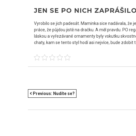
JEN SE PO NICH ZAPRÁŠIL
Vyrobilo se jich padesát. Maminka sice nadávala, že je to
práce, že půjdou jistě na dračku. A měl pravdu. PO regá
láskou a vyřezávané ornamenty byly vskutku skvostné. 
chaty, kam se tento styl hodí asi nejvíce, bude zdobit
NAVIGACE
Previous:
Nudíte se?
PRO
PŘÍSPĚVEK