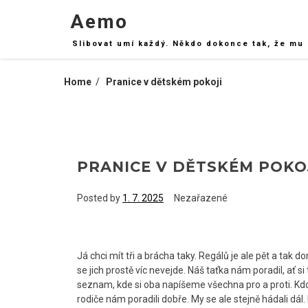
Skip
Aemo
to
content
Slibovat umí každý. Někdo dokonce tak, že mu 
Home
Pranice v dětském pokoji
PRANICE V DĚTSKÉM POKO
Posted by
1. 7. 2025
Nezařazené
Já chci mít tři a brácha taky.
Regálů
je ale pět a tak 
se jich prostě víc nevejde. Náš taťka nám poradil, ať 
seznam, kde si oba napíšeme všechna pro a proti. Kd
rodiče nám poradili dobře. My se ale stejně hádali dá