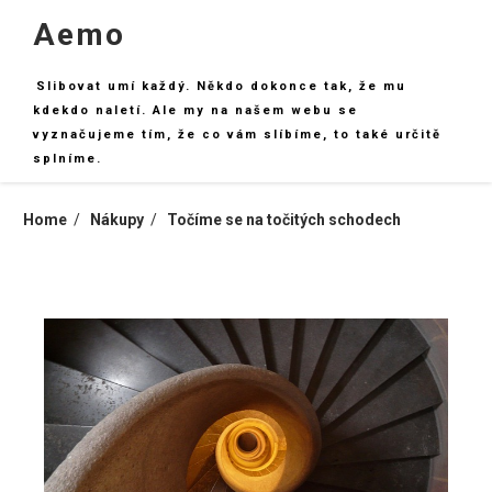
Skip
Aemo
to
content
Slibovat umí každý. Někdo dokonce tak, že mu
kdekdo naletí. Ale my na našem webu se
vyznačujeme tím, že co vám slíbíme, to také určitě
splníme.
Home
Nákupy
Točíme se na točitých schodech