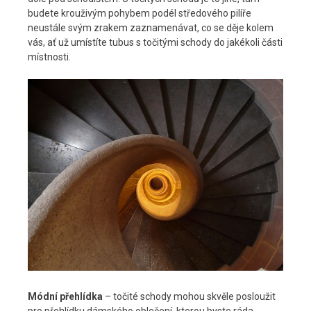
budete krouživým pohybem podél středového pilíře
neustále svým zrakem zaznamenávat, co se děje kolem
vás, ať už umístíte tubus s točitými schody do jakékoli části
místnosti.
Módní přehlídka
– točité schody mohou skvěle posloužit
pro přehlídku dámského oblečení, kterou byste ráda