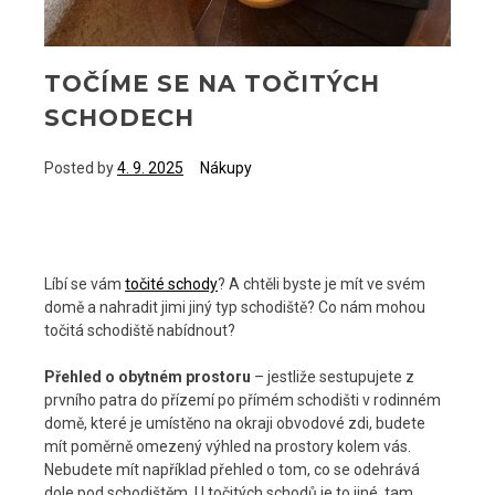
TOČÍME SE NA TOČITÝCH
SCHODECH
Posted by
4. 9. 2025
Nákupy
Líbí se vám
točité schody
? A chtěli byste je mít ve svém
domě a nahradit jimi jiný typ schodiště? Co nám mohou
točitá schodiště nabídnout?
Přehled o obytném prostoru
– jestliže sestupujete z
prvního patra do přízemí po přímém schodišti v rodinném
domě, které je umístěno na okraji obvodové zdi, budete
mít poměrně omezený výhled na prostory kolem vás.
Nebudete mít například přehled o tom, co se odehrává
dole pod schodištěm. U točitých schodů je to jiné, tam