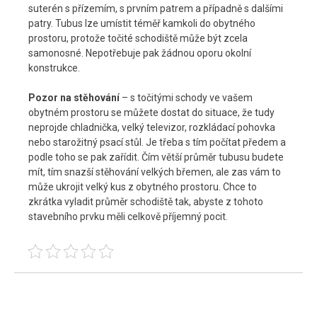
suterén s přízemím, s prvním patrem a případně s dalšími
patry. Tubus lze umístit téměř kamkoli do obytného
prostoru, protože točité schodiště může být zcela
samonosné. Nepotřebuje pak žádnou oporu okolní
konstrukce.
Pozor na stěhování
– s točitými schody ve vašem
obytném prostoru se můžete dostat do situace, že tudy
neprojde chladnička, velký televizor, rozkládací pohovka
nebo starožitný psací stůl. Je třeba s tím počítat předem a
podle toho se pak zařídit. Čím větší průměr tubusu budete
mít, tím snazší stěhování velkých břemen, ale zas vám to
může ukrojit velký kus z obytného prostoru. Chce to
zkrátka vyladit průměr schodiště tak, abyste z tohoto
stavebního prvku měli celkově příjemný pocit.