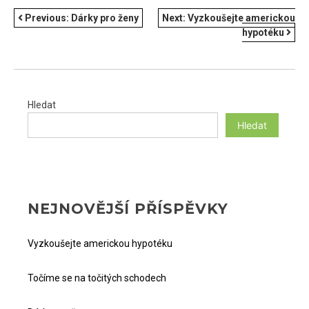
NAVIGACE
Previous:
Dárky pro ženy
Next:
Vyzkoušejte americkou
hypotéku
PRO
PŘÍSPĚVEK
Hledat
Hledat
NEJNOVĚJŠÍ PŘÍSPĚVKY
Vyzkoušejte americkou hypotéku
Točíme se na točitých schodech