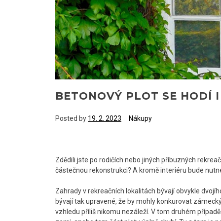
BETONOVÝ PLOT SE HODÍ I
Posted by
19. 2. 2023
Nákupy
Zdědili jste po rodičích nebo jiných příbuzných rekrea
částečnou rekonstrukci? A kromě interiéru bude nutn
Zahrady v rekreačních lokalitách bývají obvykle dvojího
bývají tak upravené, že by mohly konkurovat zámeck
vzhledu příliš nikomu nezáleží. V tom druhém případě 