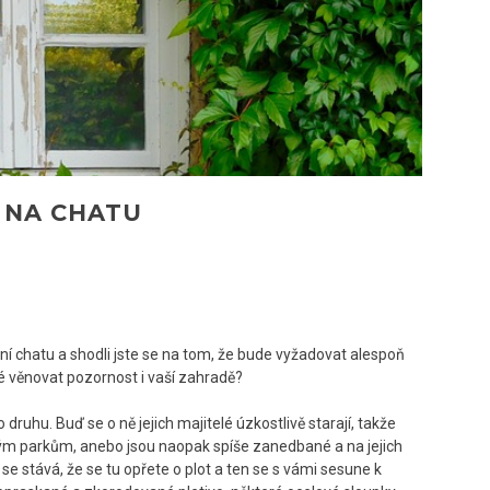
 NA CHATU
ční chatu a shodli jste se na tom, že bude vyžadovat alespoň
é věnovat pozornost i vaší zahradě?
 druhu. Buď se o ně jejich majitelé úzkostlivě starají, takže
ým parkům, anebo jsou naopak spíše zanedbané a na jejich
se stává, že se tu opřete o plot a ten se s vámi sesune k