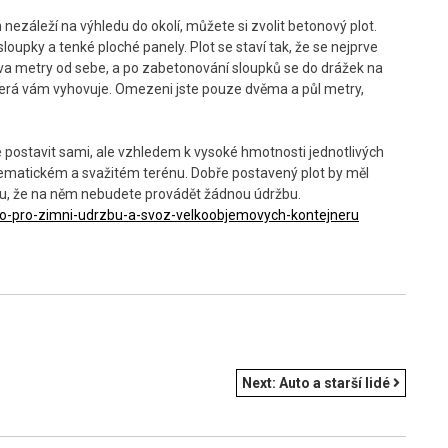
ezáleží na výhledu do okolí, můžete si zvolit betonový plot.
oupky a tenké ploché panely. Plot se staví tak, že se nejprve
dva metry od sebe, a po zabetonování sloupků se do drážek na
která vám vyhovuje. Omezeni jste pouze dvěma a půl metry,
 postavit sami, ale vzhledem k vysoké hmotnosti jednotlivých
oblematickém a svažitém terénu. Dobře postavený plot by měl
kladu, že na něm nebudete provádět žádnou údržbu.
lo-pro-zimni-udrzbu-a-svoz-velkoobjemovych-kontejneru
Next:
Auto a starší lidé