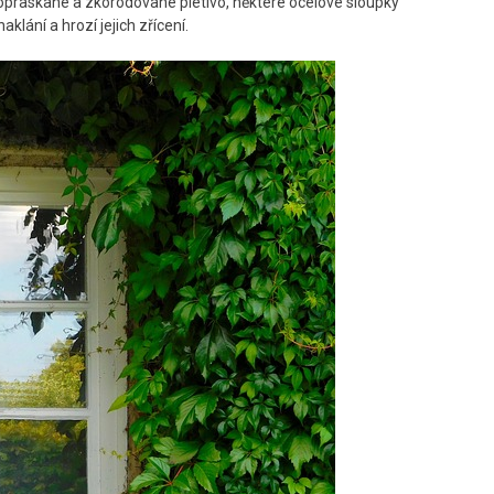
popraskané a zkorodované pletivo, některé ocelové sloupky
aklání a hrozí jejich zřícení.