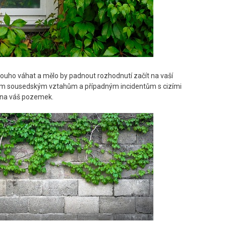
dlouho váhat a mělo by padnout rozhodnutí začít na vaší
brým sousedským vztahům a případným incidentům s cizími
t na váš pozemek.