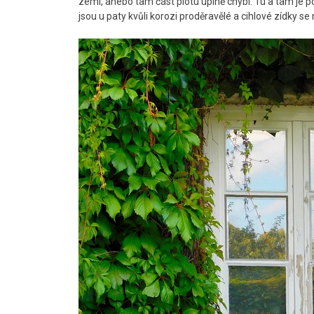
zemi, anebo tam část plotu úplně chybí. Tu a tam je 
jsou u paty kvůli korozi proděravělé a cihlové zídky se n