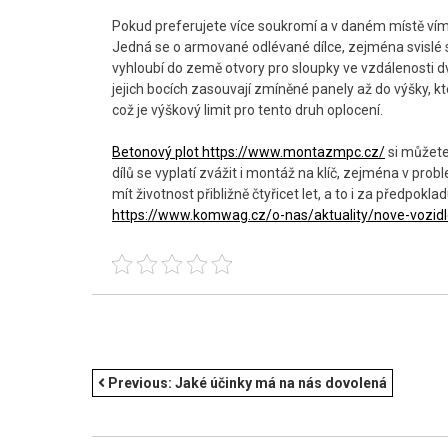
Pokud preferujete více soukromí a v daném místě vím n
Jedná se o armované odlévané dílce, zejména svislé sl
vyhloubí do země otvory pro sloupky ve vzdálenosti 
jejich bocích zasouvají zmíněné panely až do výšky, 
což je výškový limit pro tento druh oplocení.
Betonový plot https://www.montazmpc.cz/
si můžete
dílů se vyplatí zvážit i montáž na klíč, zejména v pr
mít životnost přibližně čtyřicet let, a to i za předpo
https://www.komwag.cz/o-nas/aktuality/nove-vozid
NAVIGACE
Previous:
Jaké účinky má na nás dovolená
PRO