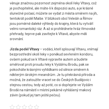
věnuje značnou pozornost zejména okolí řeky Vltavy, což
je pochopitelné, ale máte-li k dispozici auto, a je krásné
slunečné počasí, můžete se vydat z města směrem na jih,
tentokrát podél Malše. V blízkosti obcí Velešín a Římov
jsou poměrně daleké výhledy do krajiny, která tu vytváří
velmi romantický ráz. A až si prohlédnete hráz římovské
přehrady, teprve pak zavítejte k Vltavě, abyste měli
srovnání.
Jízda podél Vltavy
– vodáci, kteří splouvají Vltavu, vnímají
bezprostřední okolí řeky v poněkud sevřeném koridoru,
ovšem pokud se k Vltavě vypravíte autem a budete
směřovat proti proudu řeky k Vyššímu Brodu, pak se
pokocháte krásnými vyhlídkami od silnice směrem k
některým širokým meandrům. Je tu překrásná příroda a
možná, že zatoužíte vracet se do Českých Budějovic i
stejnou cestou, tedy až poté, co si dopřejete ve Vyšším
Brodě na náměstí v místní pekárně vyhlášený makový
závin (pokud jej tam ještě pečou).