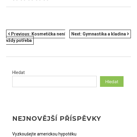
NAVIGACE
Previous:
Kosmetička není
Next:
Gymnastika a kladina
vždy potřeba
PRO
PŘÍSPĚVEK
Hledat
Hledat
NEJNOVĚJŠÍ PŘÍSPĚVKY
Vyzkoušejte americkou hypotéku