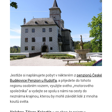
Jestliže si naplánujete pobyt v některém z
penzionů České
Budějovice Penzion u Rudolfa
, a přijedete do tohoto
regionu osobním vozem, využijte svého „motorového
společníka“ a vydejte se spolu s námi na cesty do
neznáma krajinou, kterou by mohli závidět lidé z mnoha
koutů světa.
Holubov, Třísov, Krásetín
– co obec, to pojem v