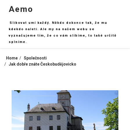
Skip
Aemo
to
content
Slibovat umí každý. Někdo dokonce tak, že mu
kdekdo naletí. Ale my na našem webu se
vyznačujeme tím, že co vám slíbíme, to také určitě
splníme.
Home
Společnosti
Jak dobře znáte Českobudějovicko