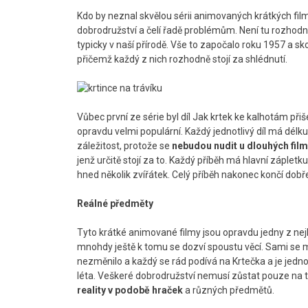
Kdo by neznal skvělou sérii animovaných krátkých film
dobrodružství a čelí řadě problémům. Není tu rozhodně s
typicky v naší přírodě. Vše to započalo roku 1957 a sk
přičemž každý z nich rozhodně stojí za shlédnutí.
Vůbec první ze série byl díl Jak krtek ke kalhotám přiš
opravdu velmi populární. Každý jednotlivý díl má délku 
záležitost, protože se
nebudou nudit u dlouhých fil
jenž určitě stojí za to. Každý příběh má hlavní záplet
hned několik zvířátek. Celý příběh nakonec končí dobř
Reálné předměty
Tyto krátké animované filmy jsou opravdu jedny z nejl
mnohdy ještě k tomu se dozví spoustu věcí. Sami se mů
nezměnilo a každý se rád podívá na Krtečka a je jedno,
léta. Veškeré dobrodružství nemusí zůstat pouze na 
reality v podobě hraček
a různých předmětů.