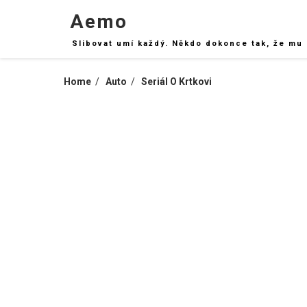
Skip
Aemo
to
content
Slibovat umí každý. Někdo dokonce tak, že mu 
Home
Auto
Seriál O Krtkovi