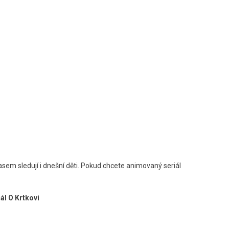
sem sledují i dnešní děti. Pokud chcete animovaný seriál
ál O Krtkovi