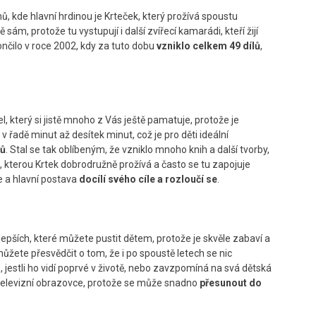
ů, kde hlavní hrdinou je Krteček, který prožívá spoustu
ám, protože tu vystupují i další zvířecí kamarádi, kteří žijí
ončilo v roce 2002, kdy za tuto dobu
vzniklo celkem 49 dílů
,
el, který si jistě mnoho z Vás ještě pamatuje, protože je
v řadě minut až desítek minut, což je pro děti ideální
mů
. Stal se tak oblíbeným, že vzniklo mnoho knih a další tvorby,
ku, kterou Krtek dobrodružně prožívá a často se tu zapojuje
e a hlavní postava
docílí svého cíle a rozloučí se
.
epších, které můžete pustit dětem, protože je skvěle zabaví a
žete přesvědčit o tom, že i po spoustě letech se nic
 jestli ho vidí poprvé v životě, nebo zavzpomíná na svá dětská
televizní obrazovce, protože se může snadno
přesunout do