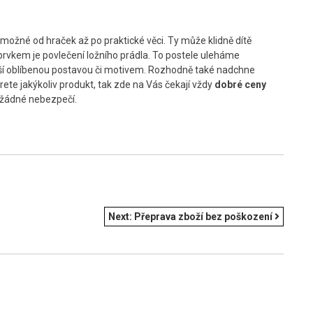
možné od hraček až po praktické věci. Ty může klidně dítě
prvkem je povlečení ložního prádla. To postele uleháme
naší oblíbenou postavou či motivem. Rozhodně také nadchne
erete jakýkoliv produkt, tak zde na Vás čekají vždy
dobré ceny
 žádné nebezpečí.
Next:
Přeprava zboží bez poškození