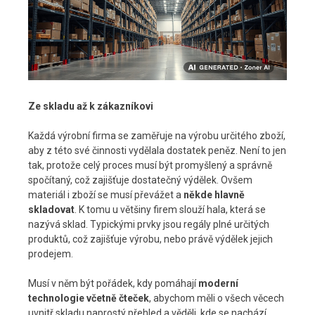
Ze skladu až k zákazníkovi
Každá výrobní firma se zaměřuje na výrobu určitého zboží,
aby z této své činnosti vydělala dostatek peněz. Není to jen
tak, protože celý proces musí být promyšlený a správně
spočítaný, což zajišťuje dostatečný výdělek. Ovšem
materiál i zboží se musí převážet a
někde hlavně
skladovat
. K tomu u většiny firem slouží hala, která se
nazývá sklad. Typickými prvky jsou regály plné určitých
produktů, což zajišťuje výrobu, nebo právě výdělek jejich
prodejem.
Musí v něm být pořádek, kdy pomáhají
moderní
technologie včetně čteček
, abychom měli o všech věcech
uvnitř skladu naprostý přehled a věděli, kde se nachází.