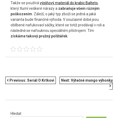
Takže se používá
výplňový materiál do krabic Balteto
,
který tlumí veškeré nárazy a
zabraňuje všem různým
poškozením
. Záleží, o jaký typ zboží se jedná a jaká
varianta bude finančně výhoda. V současné době jsou
oblíbené nafukovací sáčky, které se totiž prodávají v roli a
následně se nafouknou speciálním přístrojem. Tím
získáme takový pružný polštářek
.
NAVIGACE
Previous:
Seriál O Krtkovi
Next:
Výtečné mungo výhonky
PRO
PŘÍSPĚVEK
Hledat