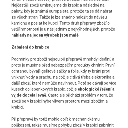
Nejčastěji zboží umisťujeme do krabic a následně na
palety, kdy je známá europaleta, protože ta se dá nabrat
ze všech stran. Takže je lze snadno naložit do návěsu
kamionu a poslat ke kupci. Tento druh přepravy zboží o
větší hmotnosti je u nás jedním z nejvýhodnějších, protože
náklady na jeden výrobek jsou malé
.
Zabalení do krabice
Podmínky pro zboží nejsou při přepravě mnohdy ideální, a
proto je musíme před nebezpečím produkty chránit. První
ochranou bývají igelitové sáčky a fólie, kdy ty brání proti
vniknutí vody a prachu, na což je citlivá třeba elektronika a
další zboží, které nemůže navlhnout. Poté se dávají po více
kusech do lepenkových krabic, což je
ekologické řešení a
vyjde docela levně
. Často ale přichází problém v tom, že
zboží se v krabici hýbe vlivem prostoru mezi zbožím a
krabicí.
Při přepravě by totiž mohlo dojít k mechanickému
poškození, takže musíme pohybu zboží v krabici zabránit.