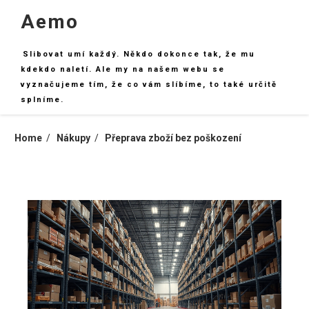
Skip
Aemo
to
content
Slibovat umí každý. Někdo dokonce tak, že mu
kdekdo naletí. Ale my na našem webu se
vyznačujeme tím, že co vám slíbíme, to také určitě
splníme.
Home
Nákupy
Přeprava zboží bez poškození