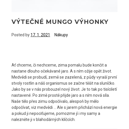
VÝTEČNÉ MUNGO VÝHONKY
Posted by
17. 1. 2021
Nákupy
Ať chceme, či nechceme, zima pomalu bude končit a
nastane dlouho očekávané jaro. A s ním ožije opět život.
Medvědi se probudí, země se zazelená, z půdy vyraší první
stvoly rostlin a náš organismus se začne těšit na sluníčko.
Jako by se v nás probouzel nový život. Je to tak po tisíciletí
nastavené. Po zimě prostě přijde jaro a s ním nová síla.
Naše tělo přes zimu odpočívalo, alespoň by mělo
odpočívat, viz medvědi … Ale s jarem přichází nová energie
a pokud ji nepociťujeme, pomozme jí i my samy a
nalezněte ji v blahodárných klíčcích.