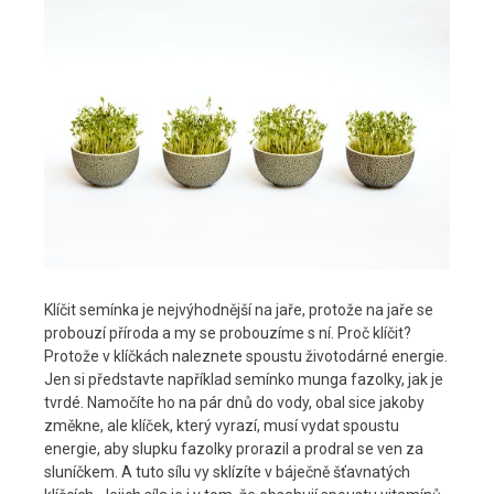
Klíčit semínka je nejvýhodnější na jaře, protože na jaře se
probouzí příroda a my se probouzíme s ní. Proč klíčit?
Protože v klíčkách naleznete spoustu životodárné energie.
Jen si představte například semínko munga fazolky, jak je
tvrdé. Namočíte ho na pár dnů do vody, obal sice jakoby
změkne, ale klíček, který vyrazí, musí vydat spoustu
energie, aby slupku fazolky prorazil a prodral se ven za
sluníčkem. A tuto sílu vy sklízíte v báječně šťavnatých