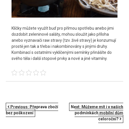
Klíčky můžete využít buď pro přímou spotřebu anebo jimi
dozdobit zeleninové saláty, mohou sloužit jako příloha
anebo vyznavači raw stravy (tzv. živé stravy) je konzumují
prostě jen tak a třeba i nakombinovány s jinými druhy.
Kombinací s ostatními vyklíčenými semínky přinášíte do
svého těla i další stopové prvky a nové a jiné vitamíny.
NAVIGACE
Previous:
Přeprava zboží
Next:
Můžeme mít i v našich
bez poškození
podmínkách mobilní dům
PRO
celoroční?
PŘÍSPĚVEK