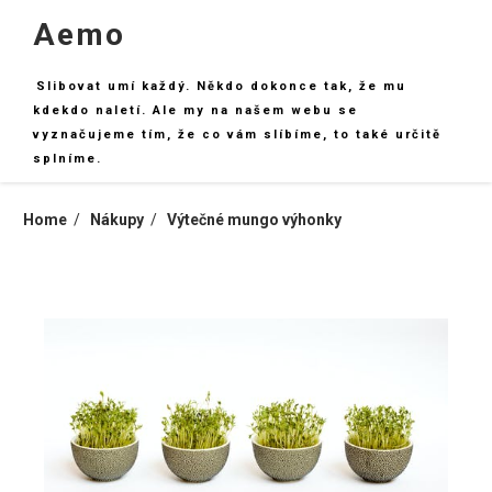
Skip
Aemo
to
content
Slibovat umí každý. Někdo dokonce tak, že mu
kdekdo naletí. Ale my na našem webu se
vyznačujeme tím, že co vám slíbíme, to také určitě
splníme.
Home
Nákupy
Výtečné mungo výhonky