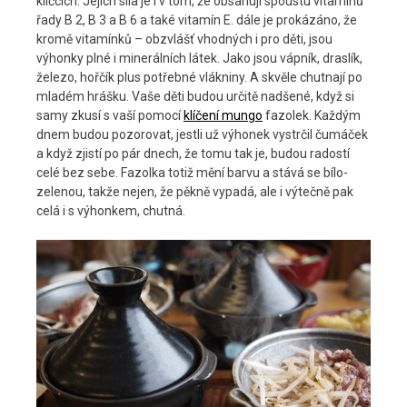
klíčcích. Jejich síla je i v tom, že obsahují spoustu vitamínů
řady B 2, B 3 a B 6 a také vitamín E. dále je prokázáno, že
kromě vitamínků – obzvlášť vhodných i pro děti, jsou
výhonky plné i minerálních látek. Jako jsou vápník, draslík,
železo, hořčík plus potřebné vlákniny. A skvěle chutnají po
mladém hrášku. Vaše děti budou určitě nadšené, když si
samy zkusí s vaší pomocí
klíčení mungo
fazolek. Každým
dnem budou pozorovat, jestli už výhonek vystrčil čumáček
a když zjistí po pár dnech, že tomu tak je, budou radostí
celé bez sebe. Fazolka totiž mění barvu a stává se bílo-
zelenou, takže nejen, že pěkně vypadá, ale i výtečně pak
celá i s výhonkem, chutná.