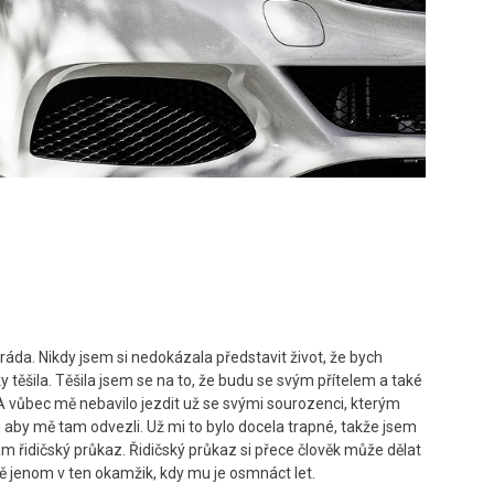
ráda. Nikdy jsem si nedokázala představit život, že bych
těšila. Těšila jsem se na to, že budu se svým přítelem a také
A vůbec mě nebavilo jezdit už se svými sourozenci, kterým
, aby mě tam odvezli. Už mi to bylo docela trapné, takže jsem
dělám řidičský průkaz. Řidičský průkaz si přece člověk může dělat
ě jenom v ten okamžik, kdy mu je osmnáct let.