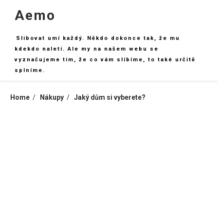
Skip
Aemo
to
content
Slibovat umí každý. Někdo dokonce tak, že mu
kdekdo naletí. Ale my na našem webu se
vyznačujeme tím, že co vám slíbíme, to také určitě
splníme.
Home
Nákupy
Jaký dům si vyberete?