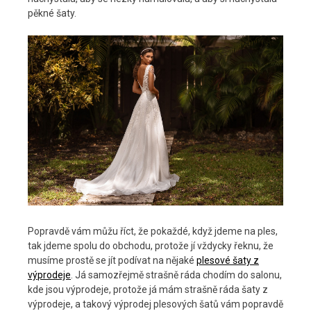
pěkné šaty.
Popravdě vám můžu říct, že pokaždé, když jdeme na ples,
tak jdeme spolu do obchodu, protože jí vždycky řeknu, že
musíme prostě se jít podívat na nějaké
plesové šaty z
výprodeje
. Já samozřejmě strašně ráda chodím do salonu,
kde jsou výprodeje, protože já mám strašně ráda šaty z
výprodeje, a takový výprodej plesových šatů vám popravdě