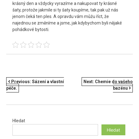
krásný den a vždycky vyrazíme a nakupovat ty krásné
šaty, protože jakmile si ty šaty koupíme, tak pak už nás
jenom čeká ten ples. A opravdu vám můžu říct, že
najednou se změníme a jsme, jak kdybychom byli nějaké
pohádkové bytosti.
NAVIGACE
Previous:
Sázení a vlastní
Next:
Chemie do vašeho
péče.
bazénu
PRO
PŘÍSPĚVEK
Hledat
Hledat