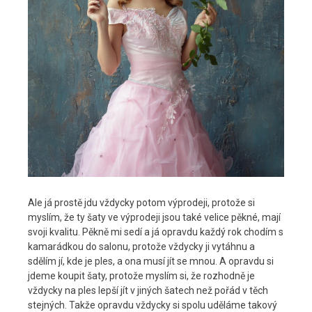
Ale já prostě jdu vždycky potom výprodeji, protože si
myslím, že ty šaty ve výprodeji jsou také velice pěkné, mají
svoji kvalitu. Pěkně mi sedí a já opravdu každý rok chodím s
kamarádkou do salonu, protože vždycky ji vytáhnu a
sdělím jí, kde je ples, a ona musí jít se mnou. A opravdu si
jdeme koupit šaty, protože myslím si, že rozhodně je
vždycky na ples lepší jít v jiných šatech než pořád v těch
stejných. Takže opravdu vždycky si spolu uděláme takový