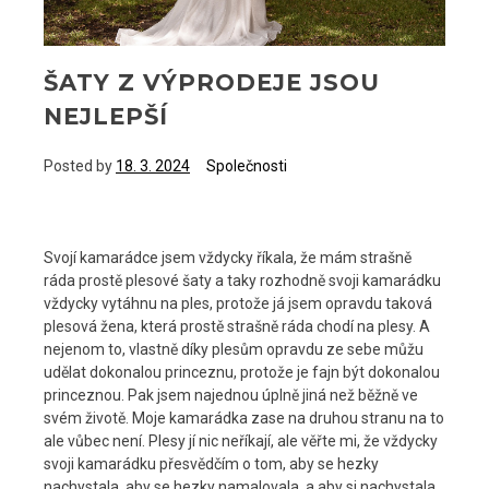
ŠATY Z VÝPRODEJE JSOU
NEJLEPŠÍ
Posted by
18. 3. 2024
Společnosti
Svojí kamarádce jsem vždycky říkala, že mám strašně
ráda prostě plesové šaty a taky rozhodně svoji kamarádku
vždycky vytáhnu na ples, protože já jsem opravdu taková
plesová žena, která prostě strašně ráda chodí na plesy. A
nejenom to, vlastně díky plesům opravdu ze sebe můžu
udělat dokonalou princeznu, protože je fajn být dokonalou
princeznou. Pak jsem najednou úplně jiná než běžně ve
svém životě. Moje kamarádka zase na druhou stranu na to
ale vůbec není. Plesy jí nic neříkají, ale věřte mi, že vždycky
svoji kamarádku přesvědčím o tom, aby se hezky
nachystala, aby se hezky namalovala, a aby si nachystala