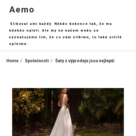
Skip
Aemo
to
content
Slibovat umí každý. Někdo dokonce tak, že mu
kdekdo naletí. Ale my na našem webu se
vyznačujeme tím, že co vám slíbíme, to také určitě
splníme.
Home
Společnosti
Šaty z výprodeje jsou nejlepší