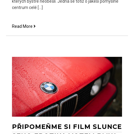
kterých bystře neobešli. Jedná se totiž o jakési pomyslné
centrum celé […]
Kvalitní
Read More
výbava
pracovny
PŘIPOMEŇME SI FILM SLUNCE