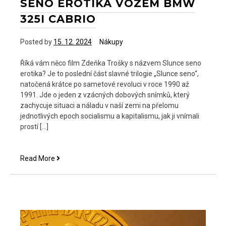
SENO EROTIKA VOZEM BMW
325I CABRIO
Posted by
15. 12. 2024
Nákupy
Říká vám něco film Zdeňka Trošky s názvem Slunce seno
erotika? Je to poslední část slavné trilogie „Slunce seno“,
natočená krátce po sametové revoluci v roce 1990 až
1991. Jde o jeden z vzácných dobových snímků, který
zachycuje situaci a náladu v naší zemi na přelomu
jednotlivých epoch socialismu a kapitalismu, jak ji vnímali
prostí […]
Připomeňme
Read More
si
film
Slunce
seno
erotika
vozem