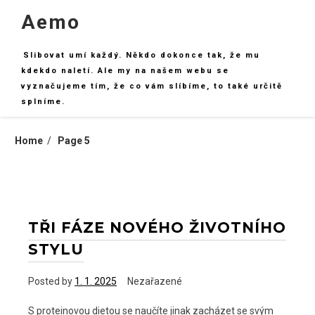
Skip
Aemo
to
content
Slibovat umí každý. Někdo dokonce tak, že mu
kdekdo naletí. Ale my na našem webu se
vyznačujeme tím, že co vám slíbíme, to také určitě
splníme.
Home
Page 5
TŘI FÁZE NOVÉHO ŽIVOTNÍHO
STYLU
Posted by
1. 1. 2025
Nezařazené
S proteinovou dietou se naučíte jinak zacházet se svým