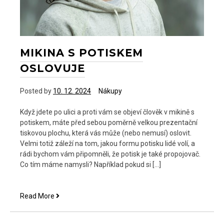
MIKINA S POTISKEM
OSLOVUJE
Posted by
10. 12. 2024
Nákupy
Když jdete po ulici a proti vám se objeví člověk v mikině s
potiskem, máte před sebou poměrně velkou prezentační
tiskovou plochu, která vás může (nebo nemusí) oslovit.
Velmi totiž záleží na tom, jakou formu potisku lidé volí, a
rádi bychom vám připomněli, že potisk je také propojovač.
Co tím máme namysli? Například pokud si […]
Mikina
Read More
s
potiskem