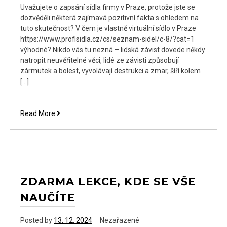
Uvažujete o zapsání sídla firmy v Praze, protože jste se
dozvěděli některá zajímavá pozitivní fakta s ohledem na
tuto skutečnost? V čem je vlastně virtuální sídlo v Praze
https://www.profisidla.cz/cs/seznam-sidel/c-8/?cat=1
výhodné? Nikdo vás tu nezná – lidská závist dovede někdy
natropit neuvěřitelné věci, lidé ze závisti způsobují
zármutek a bolest, vyvolávají destrukci a zmar, šíří kolem
[…]
Proč
Read More
je
Praha
ideální
pro
zápis
sídla
ZDARMA LEKCE, KDE SE VŠE
firmy
NAUČÍTE
Posted by
13. 12. 2024
Nezařazené