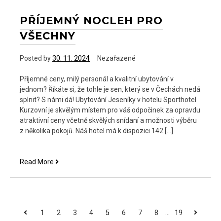
PŘÍJEMNÝ NOCLEH PRO
VŠECHNY
Posted by
30. 11. 2024
Nezařazené
Příjemné ceny, milý personál a kvalitní ubytování v
jednom? Říkáte si, že tohle je sen, který se v Čechách nedá
splnit? S námi dá! Ubytování Jeseníky v hotelu Sporthotel
Kurzovní je skvělým místem pro váš odpočinek za opravdu
atraktivní ceny včetně skvělých snídaní a možnosti výběru
z několika pokojů. Náš hotel má k dispozici 142 […]
Příjemný
Read More
nocleh
pro
všechny
STRÁNKOVÁNÍ
Previous
Next
1
2
3
4
5
6
7
8
…
19