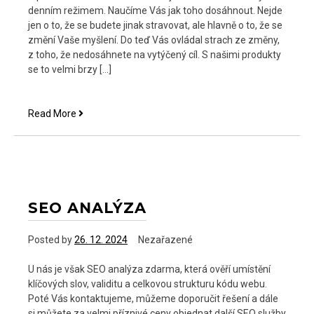
denním režimem. Naučíme Vás jak toho dosáhnout. Nejde
jen o to, že se budete jinak stravovat, ale hlavně o to, že se
změní Vaše myšlení. Do teď Vás ovládal strach ze změny,
z toho, že nedosáhnete na vytýčený cíl. S našimi produkty
se to velmi brzy […]
Tři
Read More
fáze
nového
životního
stylu
SEO ANALÝZA
Posted by
26. 12. 2024
Nezařazené
U nás je však SEO analýza zdarma, která ověří umístění
klíčových slov, validitu a celkovou strukturu kódu webu.
Poté Vás kontaktujeme, můžeme doporučit řešení a dále
si můžete za velmi příznivé ceny objednat další SEO služby