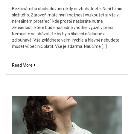
Bezbinárního obchodování nikdy nezbohatnete. Není to nic
složitého. Zároveň máte nyní možnost vyzkoušet si vše v
nereálném prostředí, kde prostě nasbíráte nutné
zkušenosti, které bude následně vhodné využít v praxi.
Nemusíte se obávat, že by bylo školení nákladné a
zdlouhavé. Vše zvládnete velmi rychle a hlavně nebudete
muset vůbec nic platit. Vše je zdarma. Naučíme […]
Zdarma
Read More
lekce,
kde
se
vše
naučíte