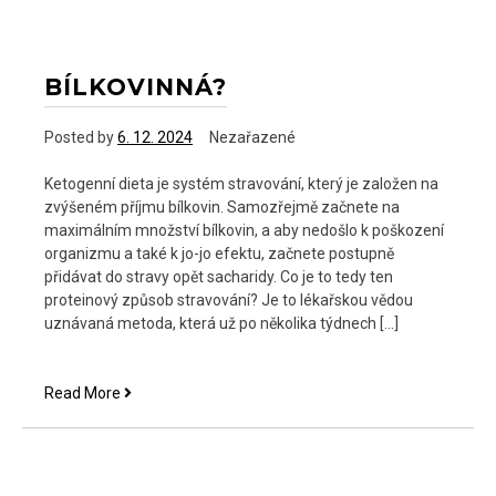
oslovuje
BÍLKOVINNÁ?
Posted by
6. 12. 2024
Nezařazené
Ketogenní dieta je systém stravování, který je založen na
zvýšeném příjmu bílkovin. Samozřejmě začnete na
maximálním množství bílkovin, a aby nedošlo k poškození
organizmu a také k jo-jo efektu, začnete postupně
přidávat do stravy opět sacharidy. Co je to tedy ten
proteinový způsob stravování? Je to lékařskou vědou
uznávaná metoda, která už po několika týdnech […]
Bílkovinná?
Read More