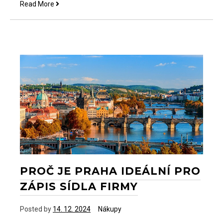
Chcete
Read More
mít
dost
peněz?
PROČ JE PRAHA IDEÁLNÍ PRO
ZÁPIS SÍDLA FIRMY
Posted by
14. 12. 2024
Nákupy