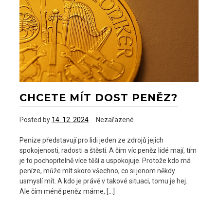
BMW
325i
Cabrio
CHCETE MÍT DOST PENĚZ?
Posted by
14. 12. 2024
Nezařazené
Peníze představují pro lidi jeden ze zdrojů jejich
spokojenosti, radosti a štěstí. A čím víc peněz lidé mají, tím
je to pochopitelně více těší a uspokojuje. Protože kdo má
peníze, může mít skoro všechno, co si jenom někdy
usmyslí mít. A kdo je právě v takové situaci, tomu je hej.
Ale čím méně peněz máme, […]